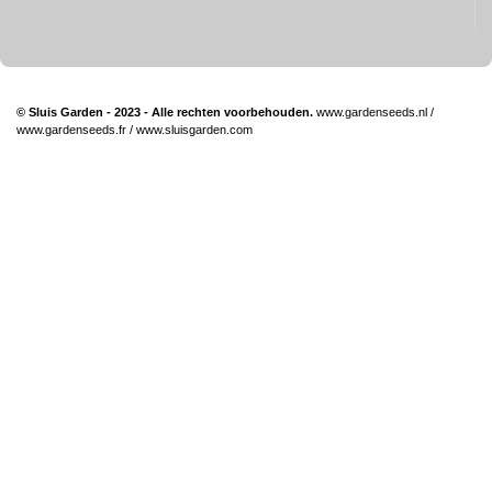
© Sluis Garden - 2023 - Alle rechten voorbehouden.
www.gardenseeds.nl
/
www.gardenseeds.fr
/
www.sluisgarden.com