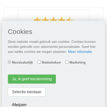
Cookies
/
9.1
10
594 reviews
Deze website maakt gebruik van cookies. Cookies kunnen
10
/
10
Meindert
worden gebruikt voor advertentie personalisatie. Geef hier
prima
aan welke cookies we mogen plaatsen.
Meer informatie
Noodzakelijk
Statistieken
Marketing
Ja, ik geef toestemming
Tuinmagazine
Selectie toestaan
Ons tuinmagazine 2026 kunt u
gratis bij uw bestelling aanvragen.
Afwijzen