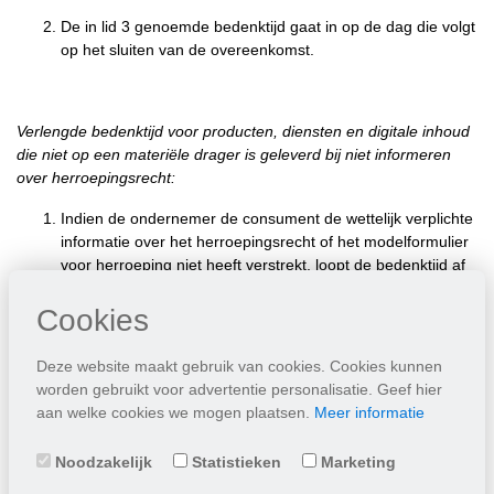
De in lid 3 genoemde bedenktijd gaat in op de dag die volgt
op het sluiten van de overeenkomst.
Verlengde bedenktijd voor producten, diensten en digitale inhoud
die niet op een materiële drager is geleverd bij niet informeren
over herroepingsrecht:
Indien de ondernemer de consument de wettelijk verplichte
informatie over het herroepingsrecht of het modelformulier
voor herroeping niet heeft verstrekt, loopt de bedenktijd af
twaalf maanden na het einde van de oorspronkelijke,
overeenkomstig de vorige leden van dit artikel vastgestelde
Cookies
bedenktijd.
Deze website maakt gebruik van cookies. Cookies kunnen
Indien de ondernemer de in het voorgaande lid bedoelde
worden gebruikt voor advertentie personalisatie. Geef hier
informatie aan de consument heeft verstrekt binnen twaalf
aan welke cookies we mogen plaatsen.
Meer informatie
maanden na de ingangsdatum van de oorspronkelijke
bedenktijd, verstrijkt de bedenktijd 14 dagen na de dag
Noodzakelijk
Statistieken
Marketing
waarop de consument die informatie heeft ontvangen.