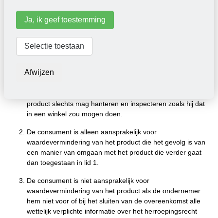
Ja, ik geef toestemming
Artikel 7
-
Verplichtingen van de consument tijdens de
bedenktijd
Selectie toestaan
Tijdens de bedenktijd zal de consument zorgvuldig omgaan
met het product en de verpakking. Hij zal het product
Afwijzen
slechts uitpakken of gebruiken in de mate die nodig is om
de aard, de kenmerken en de werking van het product vast
te stellen. Het uitgangspunt hierbij is dat de consument het
product slechts mag hanteren en inspecteren zoals hij dat
in een winkel zou mogen doen.
De consument is alleen aansprakelijk voor
waardevermindering van het product die het gevolg is van
een manier van omgaan met het product die verder gaat
dan toegestaan in lid 1.
De consument is niet aansprakelijk voor
waardevermindering van het product als de ondernemer
hem niet voor of bij het sluiten van de overeenkomst alle
wettelijk verplichte informatie over het herroepingsrecht