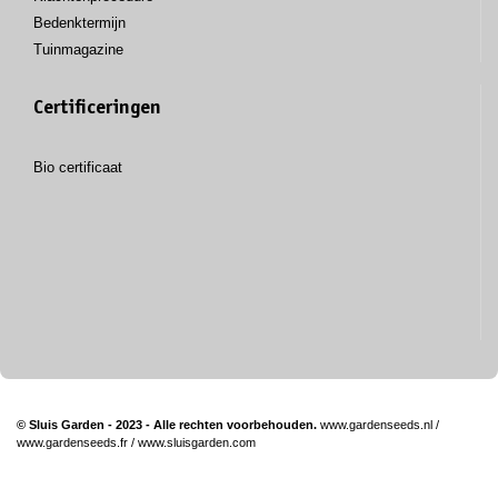
Bedenktermijn
Tuinmagazine
Certificeringen
Bio certificaat
© Sluis Garden - 2023 - Alle rechten voorbehouden.
www.gardenseeds.nl
/
www.gardenseeds.fr
/
www.sluisgarden.com