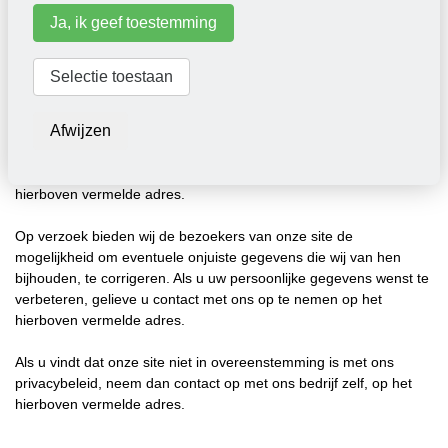
dat geval, zullen wij contact met u opnemen alvorens uw
Ja, ik geef toestemming
gegevens te gebruiken voor deze nieuwe doeleinden, om u op de
hoogte te stellen van de wijzigingen aan ons reglement voor de
bescherming van persoonlijke gegevens en om u de kans te
Selectie toestaan
bieden uw deelname te weigeren.
Afwijzen
Op verzoek verlenen wij aan de bezoekers van onze site toegang
tot alle informatie die wij van hen bijhouden. Als u toegang wenst
tot deze informatie, gelieve u contact met ons op te nemen op het
hierboven vermelde adres.
Op verzoek bieden wij de bezoekers van onze site de
mogelijkheid om eventuele onjuiste gegevens die wij van hen
bijhouden, te corrigeren. Als u uw persoonlijke gegevens wenst te
verbeteren, gelieve u contact met ons op te nemen op het
hierboven vermelde adres.
Als u vindt dat onze site niet in overeenstemming is met ons
privacybeleid, neem dan contact op met ons bedrijf zelf, op het
hierboven vermelde adres.