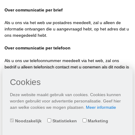
Over communicatie per brief
Als u ons via het web uw postadres meedeelt, zal u alleen de
informatie ontvangen die u aangevraagd hebt, op het adres dat u
ons meegedeeld hebt.
Over communicatie per telefoon
Als u ons uw telefoonnummer meedeelt via het web, zal ons
bedrijf u alleen telefonisch contact met u opnemen als dit nodig is
om u te informeren over de bestellingen die u online geplaatst
hebt.
Cookies
Indien u geen geadresseerd reclamedrukwerk en/of geen
Deze website maakt gebruik van cookies. Cookies kunnen
commerciële telefoontjes (meer) wenst te ontvangen, kunt u dat
worden gebruikt voor advertentie personalisatie. Geef hier
kenbaar maken via de website van het bel-me-niet register
aan welke cookies we mogen plaatsen.
Meer informatie
(
www.bel-me-niet.nl
).
Noodzakelijk
Statistieken
Marketing
Ons bedrijf kan de consumenteninformatie gebruiken voor nieuwe
doeleinden die nog niet voorzien zijn in ons «privacy-beleid». In