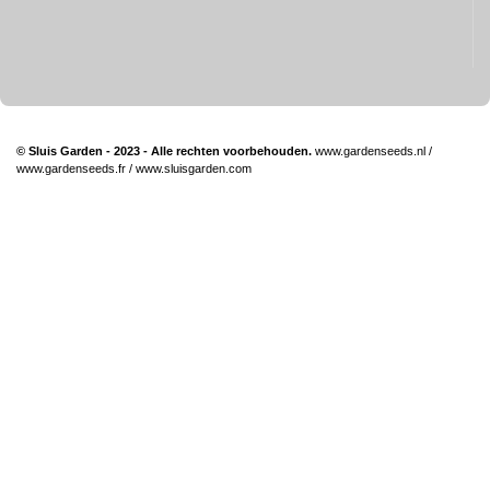
© Sluis Garden - 2023 - Alle rechten voorbehouden.
www.gardenseeds.nl
/
www.gardenseeds.fr
/
www.sluisgarden.com