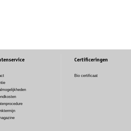
ntenservice
Certificeringen
act
Bio certificaat
tie
almogelijkheden
endkosten
htenprocedure
nktermijn
magazine