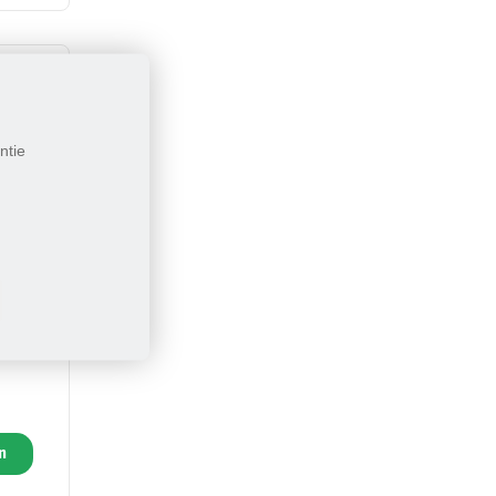
ntie
n