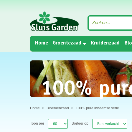
(current)
Home
Groentezaad
Kruidenzaad
Bl
100% pure
Home
Bloemenzaad
100% pure inheemse serie
Toon per
Sorteer op