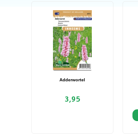
Adderwortel
3,95