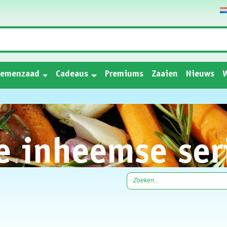
oemenzaad
Cadeaus
Premiums
Zaaien
Nieuws
W
 inheemse ser