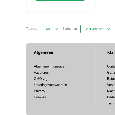
Toon per
Sorteer op
Algemeen
Kla
Algemene informatie
Cont
Vacatures
Garan
GMO vrij
Beta
Leveringsvoorwaarden
Verz
Privacy
Klac
Cookies
Bede
Tuin