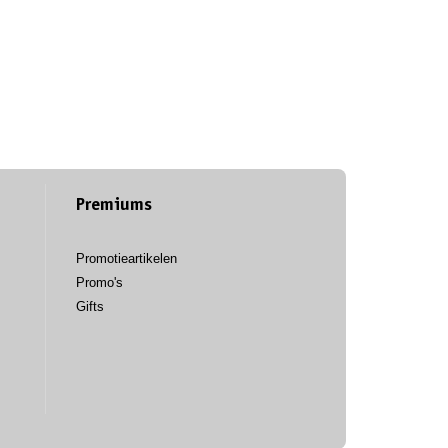
Premiums
Promotieartikelen
Promo's
Gifts