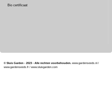
Bio certificaat
© Sluis Garden - 2023 - Alle rechten voorbehouden.
www.gardenseeds.nl
/
www.gardenseeds.fr
/
www.sluisgarden.com