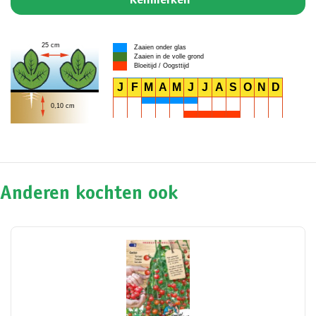
Kenmerken
25 cm
Zaaien onder glas
Zaaien in de volle grond
Bloeitijd / Oogsttijd
J
F
M
A
M
J
J
A
S
O
N
D
0,10 cm
Anderen kochten ook