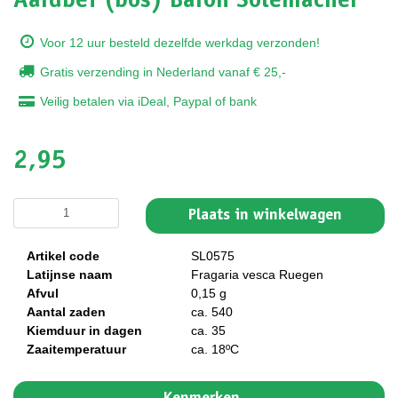
Aardbei (bos) Baron Solemacher
Voor 12 uur besteld dezelfde werkdag verzonden!
Gratis verzending in Nederland vanaf € 25,-
Veilig betalen via iDeal, Paypal of bank
2,95
Plaats in winkelwagen
Artikel code
SL0575
Latijnse naam
Fragaria vesca Ruegen
Afvul
0,15 g
Aantal zaden
ca. 540
Kiemduur in dagen
ca. 35
Zaaitemperatuur
ca. 18ºC