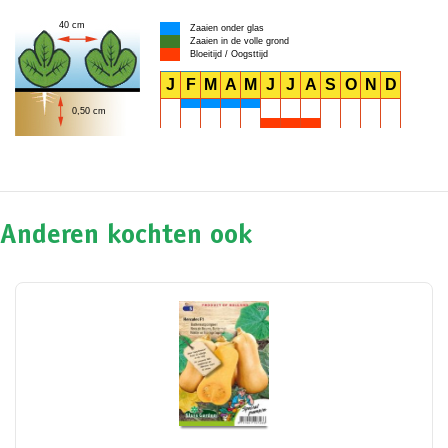
40 cm
Zaaien onder glas
Zaaien in de volle grond
Bloeitijd / Oogsttijd
J
F
M
A
M
J
J
A
S
O
N
D
0,50 cm
Anderen kochten ook