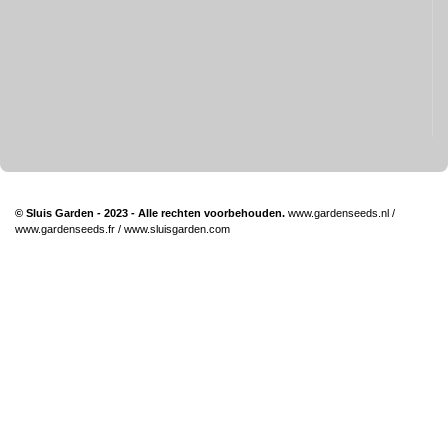
© Sluis Garden - 2023 - Alle rechten voorbehouden.
www.gardenseeds.nl
/
www.gardenseeds.fr
/
www.sluisgarden.com