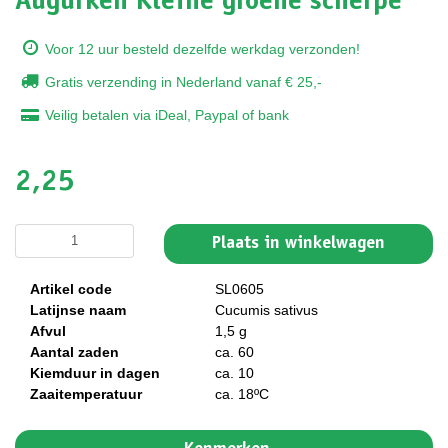
Augurken Kleine groene scherpe
Voor 12 uur besteld dezelfde werkdag verzonden!
Gratis verzending in Nederland vanaf € 25,-
Veilig betalen via iDeal, Paypal of bank
2,25
Plaats in winkelwagen
Artikel code
SL0605
Latijnse naam
Cucumis sativus
Afvul
1,5 g
Aantal zaden
ca. 60
Kiemduur in dagen
ca. 10
Zaaitemperatuur
ca. 18ºC