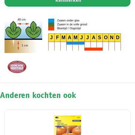
Kenmerken
40 cm
Zaaien onder glas
Zaaien in de volle grond
Bloeitijd / Oogsttijd
J
F
M
A
M
J
J
A
S
O
N
D
1 cm
Anderen kochten ook