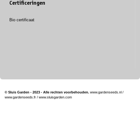
Certificeringen
Bio certificaat
© Sluis Garden - 2023 - Alle rechten voorbehouden.
www.gardenseeds.nl
/
www.gardenseeds.fr
/
www.sluisgarden.com