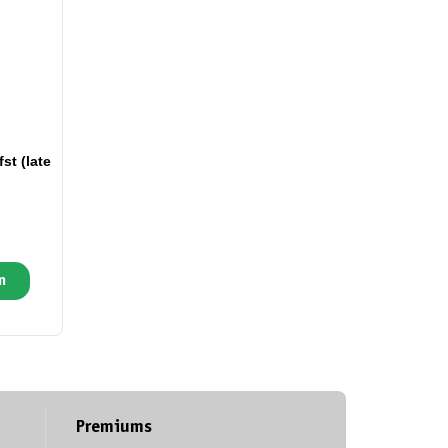
st (late
n
Premiums