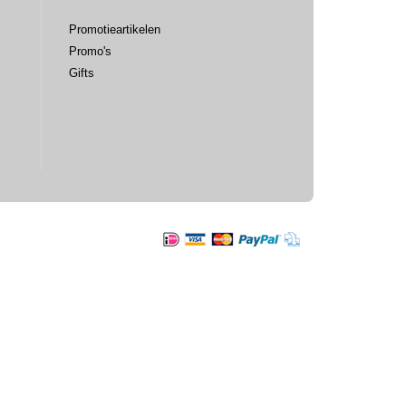
Promotieartikelen
Promo's
Gifts