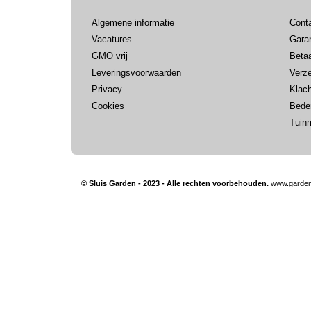
Algemene informatie
Cont
Vacatures
Garan
GMO vrij
Beta
Leveringsvoorwaarden
Verz
Privacy
Klac
Cookies
Bede
Tuin
© Sluis Garden - 2023 - Alle rechten voorbehouden.
www.garden