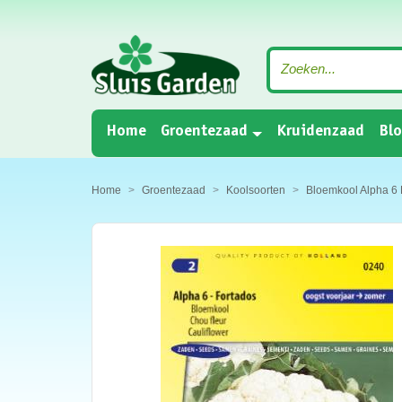
(current)
Home
Groentezaad
Kruidenzaad
Bl
Home
Groentezaad
Koolsoorten
Bloemkool Alpha 6 