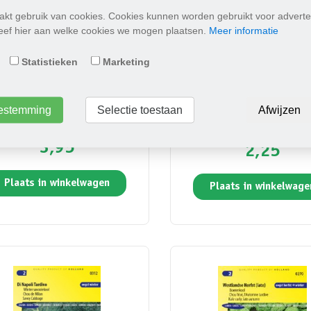
kt gebruik van cookies. Cookies kunnen worden gebruikt voor adverte
Geef hier aan welke cookies we mogen plaatsen.
Meer informatie
Statistieken
Marketing
emkool "Walcheren Winter 5"
Boerenkool Halfhoge g
toestemming
Selectie toestaan
Afwijzen
gekrulde
3,95
2,25
Plaats in winkelwagen
Plaats in winkelwage