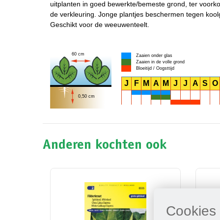
uitplanten in goed bewerkte/bemeste grond, ter voorko
de verkleuring. Jonge plantjes beschermen tegen koolga
Geschikt voor de weeuwenteelt.
60 cm
Zaaien onder glas
Zaaien in de volle grond
Bloeitijd / Oogsttijd
J
F
M
A
M
J
J
A
S
O
0,50 cm
Anderen kochten ook
Cookies