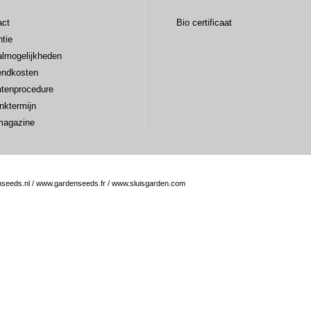
act
Bio certificaat
tie
almogelijkheden
endkosten
htenprocedure
nktermijn
magazine
seeds.nl
/
www.gardenseeds.fr
/
www.sluisgarden.com