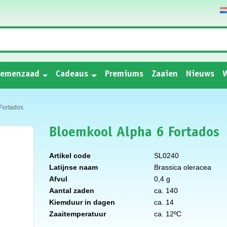
oemenzaad
Cadeaus
Premiums
Zaaien
Nieuws
W
Fortados
Bloemkool Alpha 6 Fortados
Artikel code
SL0240
Latijnse naam
Brassica oleracea
Afvul
0,4 g
Aantal zaden
ca. 140
Kiemduur in dagen
ca. 14
Zaaitemperatuur
ca. 12ºC