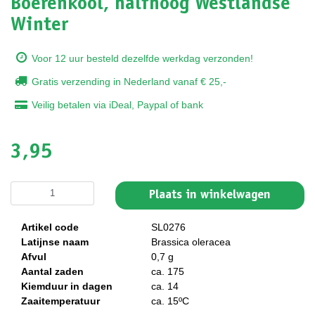
Boerenkool, halfhoog Westlandse
Winter
Voor 12 uur besteld dezelfde werkdag verzonden!
Gratis verzending in Nederland vanaf € 25,-
Veilig betalen via iDeal, Paypal of bank
3,95
Plaats in winkelwagen
Artikel code
SL0276
Latijnse naam
Brassica oleracea
Afvul
0,7 g
Aantal zaden
ca. 175
Kiemduur in dagen
ca. 14
Zaaitemperatuur
ca. 15ºC