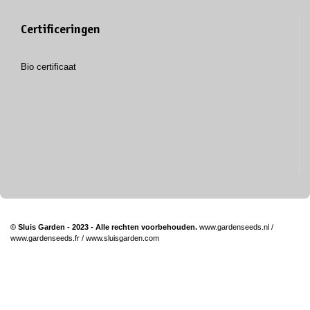
Certificeringen
Bio certificaat
© Sluis Garden - 2023 - Alle rechten voorbehouden.
www.gardenseeds.nl
/
www.gardenseeds.fr
/
www.sluisgarden.com