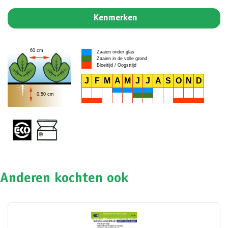
Kenmerken
60 cm
Zaaien onder glas
Zaaien in de volle grond
Bloeitijd / Oogsttijd
J
F
M
A
M
J
J
A
S
O
N
D
0,50 cm
Anderen kochten ook