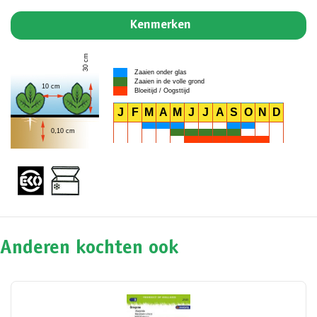
Kenmerken
30 cm
Zaaien onder glas
Zaaien in de volle grond
10 cm
Bloeitijd / Oogsttijd
J
F
M
A
M
J
J
A
S
O
N
D
0,10 cm
Anderen kochten ook