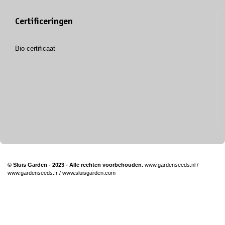
Certificeringen
Bio certificaat
© Sluis Garden - 2023 - Alle rechten voorbehouden.
www.gardenseeds.nl
/
www.gardenseeds.fr
/
www.sluisgarden.com