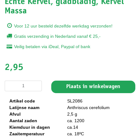
Echte Kervel, gladbladig, Kervel
Massa
Voor 12 uur besteld dezelfde werkdag verzonden!
Gratis verzending in Nederland vanaf € 25,-
Veilig betalen via iDeal, Paypal of bank
2,95
Plaats in winkelwagen
Artikel code
SL2086
Latijnse naam
Anthriscus cerefolium
Afvul
2,5 g
Aantal zaden
ca. 1200
Kiemduur in dagen
ca.14
Zaaitemperatuur
ca. 18ºC