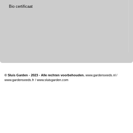
Bio certificaat
© Sluis Garden - 2023 - Alle rechten voorbehouden.
www.gardenseeds.nl
/
www.gardenseeds.fr
/
www.sluisgarden.com