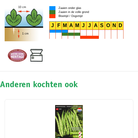
10 cm
Zaaien onder glas
Zaaien in de volle grond
Bloeitijd / Oogsttijd
J
F
M
A
M
J
J
A
S
O
N
D
1 cm
Anderen kochten ook