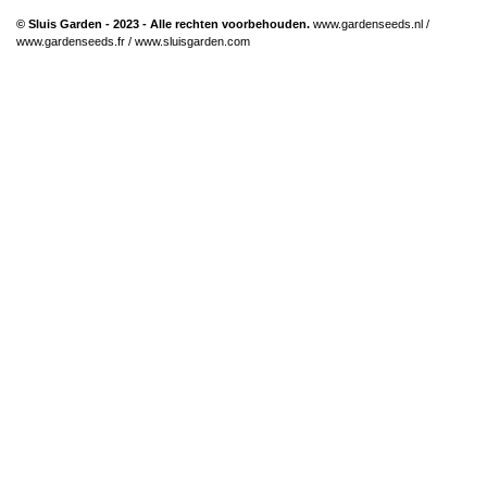
© Sluis Garden - 2023 - Alle rechten voorbehouden.
www.gardenseeds.nl
/
www.gardenseeds.fr
/
www.sluisgarden.com