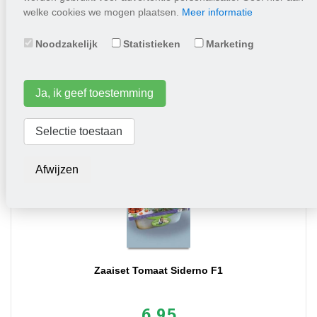
LABEL "Fijne dagen!" (blauw)
welke cookies we mogen plaatsen.
Meer informatie
Noodzakelijk
Statistieken
Marketing
0,30
Plaats in winkelwagen
Ja, ik geef toestemming
Selectie toestaan
Afwijzen
Zaaiset Tomaat Siderno F1
6,95