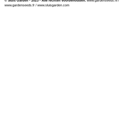
© Sluis Garden - 2023 - Alle rechten voorbehouden.
www.gardenseeds.nl
/
www.gardenseeds.fr
/
www.sluisgarden.com