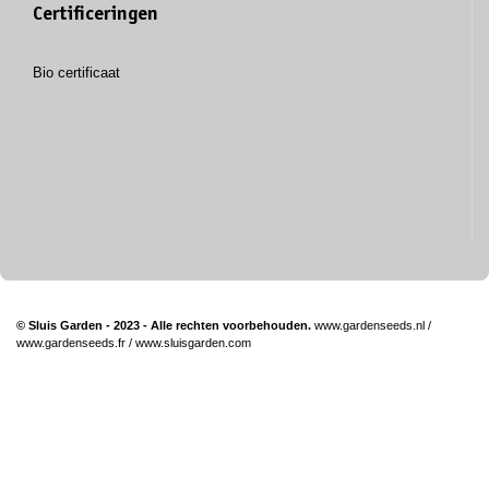
Certificeringen
Bio certificaat
© Sluis Garden - 2023 - Alle rechten voorbehouden.
www.gardenseeds.nl
/
www.gardenseeds.fr
/
www.sluisgarden.com