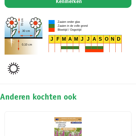
Kenmerken
70 cm
Zaaien onder glas
Zaaien in de volle grond
Bloeitijd / Oogsttijd
30 cm
J
F
M
A
M
J
J
A
S
O
N
D
0,10 cm
Anderen kochten ook