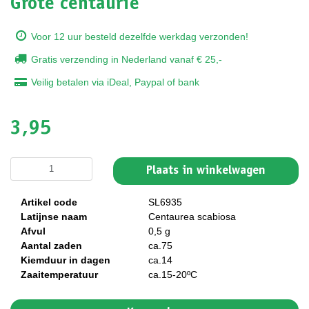
Grote centaurie
Voor 12 uur besteld dezelfde werkdag verzonden!
Gratis verzending in Nederland vanaf € 25,-
Veilig betalen via iDeal, Paypal of bank
3,95
Plaats in winkelwagen
Artikel code
SL6935
Latijnse naam
Centaurea scabiosa
Afvul
0,5 g
Aantal zaden
ca.75
Kiemduur in dagen
ca.14
Zaaitemperatuur
ca.15-20ºC