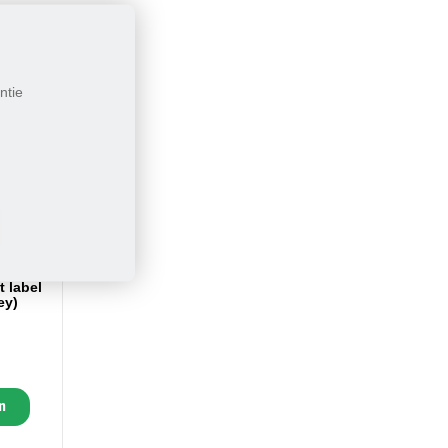
ntie
 label
ey)
n