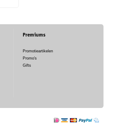
Premiums
Promotieartikelen
Promo's
Gifts