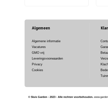
Algemeen
Kla
Algemene informatie
Cont
Vacatures
Garan
GMO vrij
Beta
Leveringsvoorwaarden
Verz
Privacy
Klac
Cookies
Bede
Tuin
© Sluis Garden - 2023 - Alle rechten voorbehouden.
www.garden