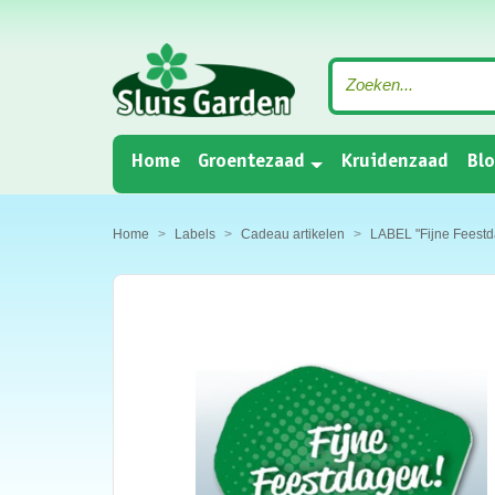
(current)
Home
Groentezaad
Kruidenzaad
Bl
Home
Labels
Cadeau artikelen
LABEL "Fijne Feestd