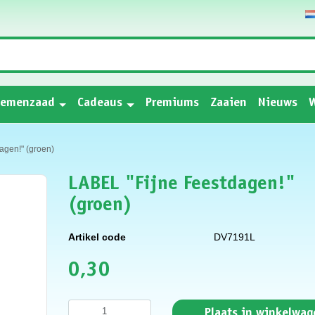
oemenzaad
Cadeaus
Premiums
Zaaien
Nieuws
W
agen!" (groen)
LABEL "Fijne Feestdagen!"
(groen)
Artikel code
DV7191L
0,30
Plaats in winkelwag