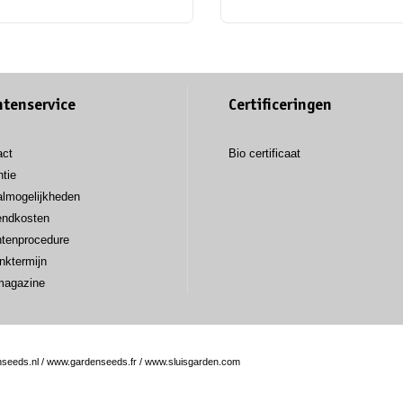
ntenservice
Certificeringen
act
Bio certificaat
tie
almogelijkheden
endkosten
htenprocedure
nktermijn
magazine
seeds.nl
/
www.gardenseeds.fr
/
www.sluisgarden.com