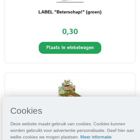
LABEL "Beterschap!" (groen)
0,30
Plaats in winkelwagen
Cookies
Deze website maakt gebruik van cookies. Cookies kunnen
Greengift, Suzanne met de mooie ogen 40 stuks in
worden gebruikt voor advertentie personalisatie. Geef hier aan
showdoos
welke cookies we mogen plaatsen.
Meer informatie