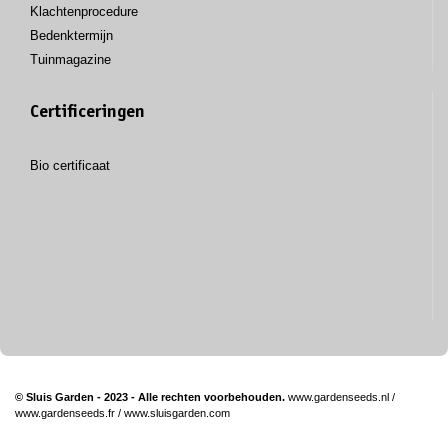
Klachtenprocedure
Bedenktermijn
Tuinmagazine
Certificeringen
Bio certificaat
© Sluis Garden - 2023 - Alle rechten voorbehouden.
www.gardenseeds.nl
/
www.gardenseeds.fr
/
www.sluisgarden.com