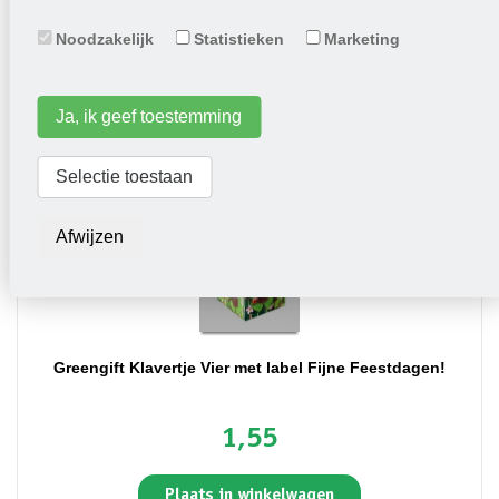
52,50
Noodzakelijk
Statistieken
Marketing
Plaats in winkelwagen
Ja, ik geef toestemming
Selectie toestaan
Afwijzen
Greengift Klavertje Vier met label Fijne Feestdagen!
1,55
Plaats in winkelwagen