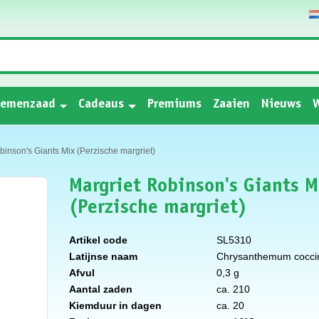
oemenzaad
Cadeaus
Premiums
Zaaien
Nieuws
W
binson's Giants Mix (Perzische margriet)
Margriet Robinson's Giants M
(Perzische margriet)
Artikel code
SL5310
Latijnse naam
Chrysanthemum cocc
Afvul
0,3 g
Aantal zaden
ca. 210
Kiemduur in dagen
ca. 20