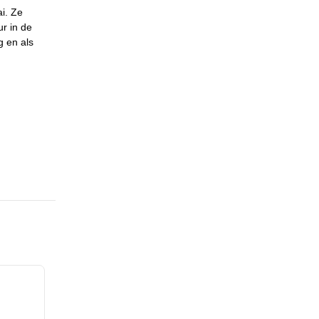
i. Ze
r in de
g en als