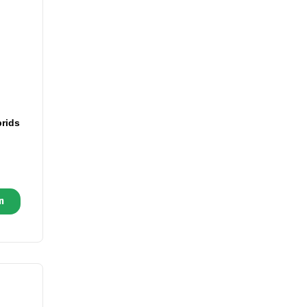
rids
n