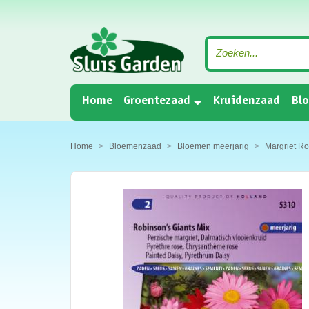
(current)
Home
Groentezaad
Kruidenzaad
Bl
Home
Bloemenzaad
Bloemen meerjarig
Margriet Ro