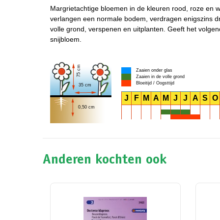
Margrietachtige bloemen in de kleuren rood, roze en wi
verlangen een normale bodem, verdragen enigszins dr
volle grond, verspenen en uitplanten. Geeft het volge
snijbloem.
75 cm
Zaaien onder glas
Zaaien in de volle grond
Bloeitijd / Oogsttijd
35 cm
J
F
M
A
M
J
J
A
S
O
0,50 cm
Anderen kochten ook