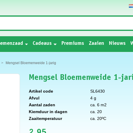
oemenzaad
Cadeaus
Premiums
Zaaien
Nieuws
W
Mengsel Bloemenweide 1-jarig
Mengsel Bloemenweide 1-jar
Artikel code
SL6430
Afvul
4 g
Aantal zaden
ca. 6 m2
Kiemduur in dagen
ca. 20
Zaaitemperatuur
ca. 20ºC
2,95