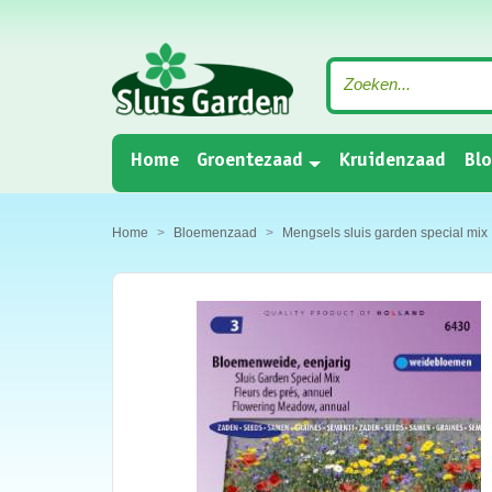
(current)
Home
Groentezaad
Kruidenzaad
Bl
Home
Bloemenzaad
Mengsels sluis garden special mix