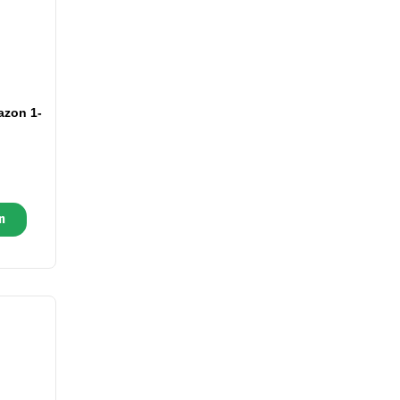
azon 1-
n