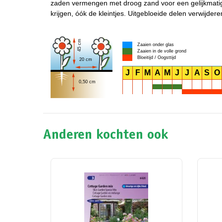
zaden vermengen met droog zand voor een gelijkmatige 
krijgen, óók de kleintjes. Uitgebloeide delen verwijdere
45 cm
Zaaien onder glas
Zaaien in de volle grond
Bloeitijd / Oogsttijd
20 cm
J
F
M
A
M
J
J
A
S
O
0,50 cm
Anderen kochten ook