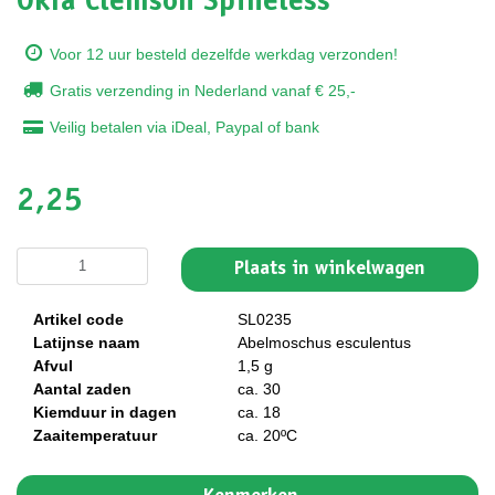
Okra Clemson Spineless
Voor 12 uur besteld dezelfde werkdag verzonden!
Gratis verzending in Nederland vanaf € 25,-
Veilig betalen via iDeal, Paypal of bank
2,25
Plaats in winkelwagen
Artikel code
SL0235
Latijnse naam
Abelmoschus esculentus
Afvul
1,5 g
Aantal zaden
ca. 30
Kiemduur in dagen
ca. 18
Zaaitemperatuur
ca. 20ºC