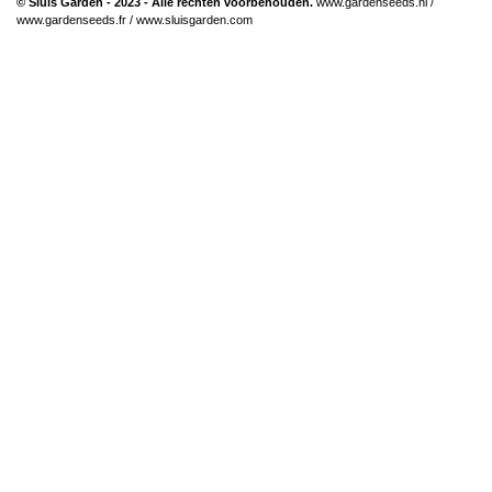
© Sluis Garden - 2023 - Alle rechten voorbehouden.
www.gardenseeds.nl
/
www.gardenseeds.fr
/
www.sluisgarden.com