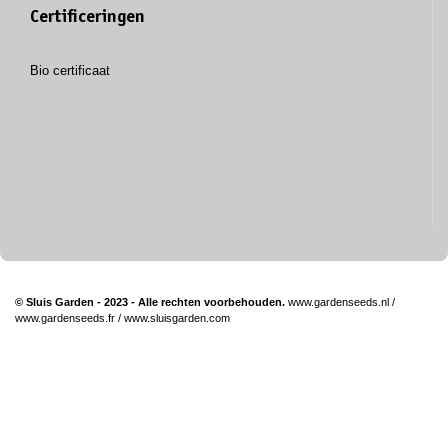
Certificeringen
Bio certificaat
© Sluis Garden - 2023 - Alle rechten voorbehouden.
www.gardenseeds.nl
/
www.gardenseeds.fr
/
www.sluisgarden.com