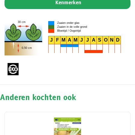
Kenmerken
30 cm
Zaaien onder glas
Zaaien in de volle grond
Bloeitijd / Oogsttijd
J
F
M
A
M
J
J
A
S
O
N
D
0,50 cm
Anderen kochten ook