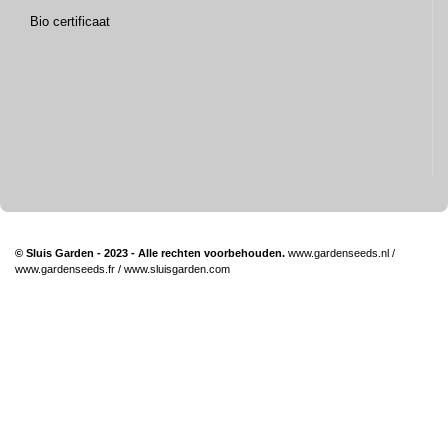
Bio certificaat
© Sluis Garden - 2023 - Alle rechten voorbehouden.
www.gardenseeds.nl
/
www.gardenseeds.fr
/
www.sluisgarden.com