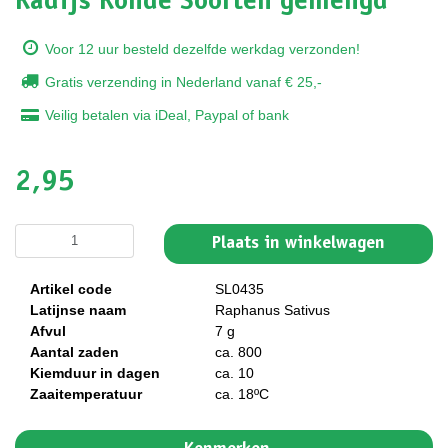
Radijs Ronde Soorten gemengd
Voor 12 uur besteld dezelfde werkdag verzonden!
Gratis verzending in Nederland vanaf € 25,-
Veilig betalen via iDeal, Paypal of bank
2,95
Plaats in winkelwagen
Artikel code
SL0435
Latijnse naam
Raphanus Sativus
Afvul
7 g
Aantal zaden
ca. 800
Kiemduur in dagen
ca. 10
Zaaitemperatuur
ca. 18ºC