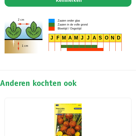
Kenmerken
2 cm
Zaaien onder glas
Zaaien in de volle grond
Bloeitijd / Oogsttijd
J
F
M
A
M
J
J
A
S
O
N
D
1 cm
Anderen kochten ook