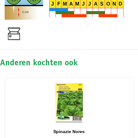
J
F
M
A
M
J
J
A
S
O
N
D
1 cm
Anderen kochten ook
Spinazie Nores