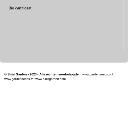
Bio certificaat
© Sluis Garden - 2023 - Alle rechten voorbehouden.
www.gardenseeds.nl
/
www.gardenseeds.fr
/
www.sluisgarden.com