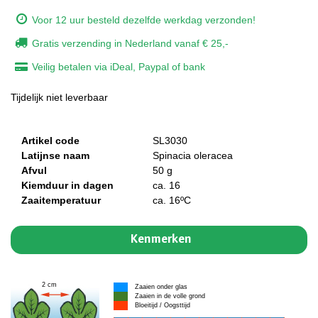
Voor 12 uur besteld dezelfde werkdag verzonden!
Gratis verzending in Nederland vanaf € 25,-
Veilig betalen via iDeal, Paypal of bank
Tijdelijk niet leverbaar
Artikel code
SL3030
Latijnse naam
Spinacia oleracea
Afvul
50 g
Kiemduur in dagen
ca. 16
Zaaitemperatuur
ca. 16ºC
Kenmerken
2 cm
Zaaien onder glas
Zaaien in de volle grond
Bloeitijd / Oogsttijd