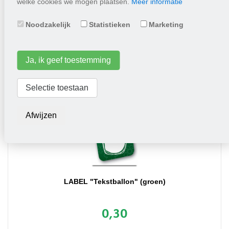
welke cookies we mogen plaatsen.
Meer informatie
1,25
Noodzakelijk
Statistieken
Marketing
Plaats in winkelwagen
Ja, ik geef toestemming
Selectie toestaan
Afwijzen
LABEL "Tekstballon" (groen)
0,30