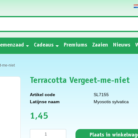
oemenzaad
Cadeaus
Premiums
Zaaien
Nieuws
W
t-me-niet
Terracotta Vergeet-me-niet
Artikel code
SL7155
Latijnse naam
Myosotis sylvatica
1,45
Plaats in winkelwag