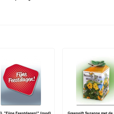
L "Fijne Feestdagen!" (rood)
Greengift Suzanne met de