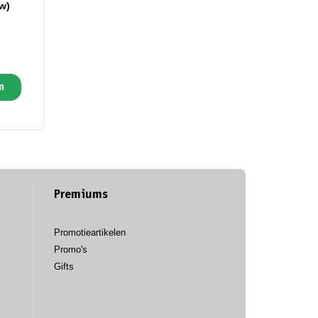
w)
n
Premiums
Promotieartikelen
Promo's
Gifts