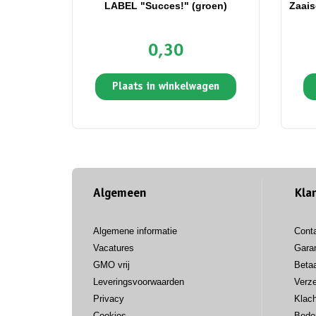
LABEL "Succes!" (groen)
Zaais
0,30
Plaats in winkelwagen
Algemeen
Kla
Algemene informatie
Cont
Vacatures
Garan
GMO vrij
Beta
Leveringsvoorwaarden
Verz
Privacy
Klac
Cookies
Bede