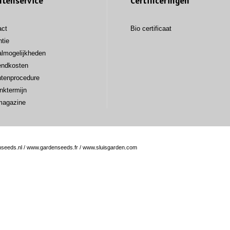
ntenservice
Certificeringen
act
Bio certificaat
tie
almogelijkheden
endkosten
htenprocedure
nktermijn
magazine
seeds.nl
/
www.gardenseeds.fr
/
www.sluisgarden.com