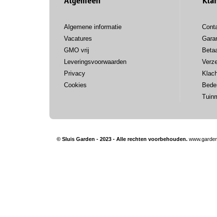
Algemeen
Kla
Algemene informatie
Cont
Vacatures
Garan
GMO vrij
Beta
Leveringsvoorwaarden
Verz
Privacy
Klac
Cookies
Bede
Tuin
© Sluis Garden - 2023 - Alle rechten voorbehouden.
www.garden