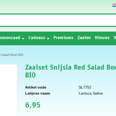
oemenzaad
Cadeaus
Premiums
Zaaien
Nieuws
W
d Salad Bowl BIO
Zaaiset Snijsla Red Salad Bo
BIO
Artikel code
SL7752
Latijnse naam
Lactuca Sativa
6,95