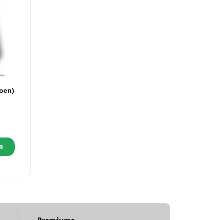
oen)
n