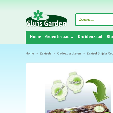
(current)
Home
Groentezaad
Kruidenzaad
Bl
Home
Zaaisets
Cadeau artikelen
Zaaiset Snijsla Re