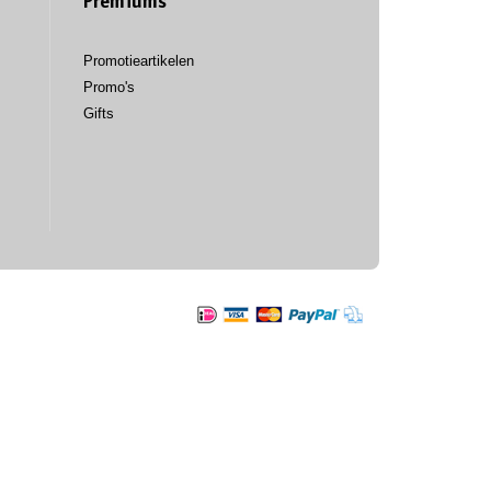
Premiums
Promotieartikelen
Promo's
Gifts