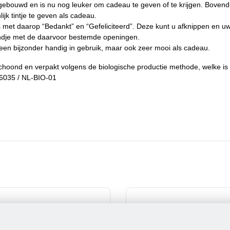
opgebouwd en is nu nog leuker om cadeau te geven of te krijgen. Bovend
jk tintje te geven als cadeau.
s met daarop “Bedankt” en “Gefeliciteerd”. Deze kunt u afknippen en 
 rondje met de daarvoor bestemde openingen.
lleen bijzonder handig in gebruik, maar ook zeer mooi als cadeau.
eschoond en verpakt volgens de biologische productie methode, welke is
26035 / NL-BIO-01