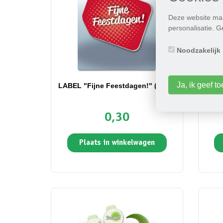
Deze website maa
personalisatie. 
Noodzakelijk
Ja, ik geef 
LABEL "Fijne Feestdagen!" (rood)
L
0,30
Plaats in winkelwagen