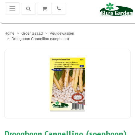
Home
Groentezaad
Peulgewassen
Droogboon Cannellino (soepboon)
Droogboon Cannellino (soepboon)