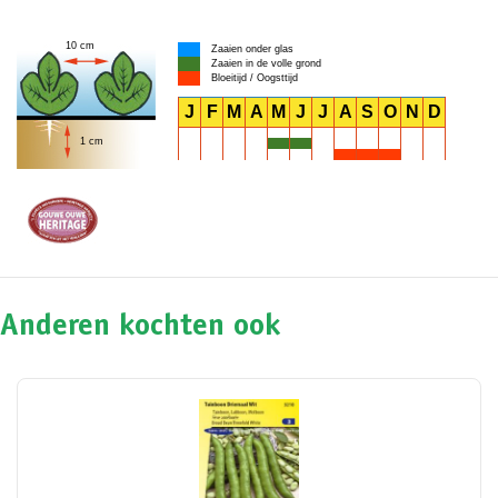
10 cm
Zaaien onder glas
Zaaien in de volle grond
Bloeitijd / Oogsttijd
J
F
M
A
M
J
J
A
S
O
N
D
1 cm
Anderen kochten ook