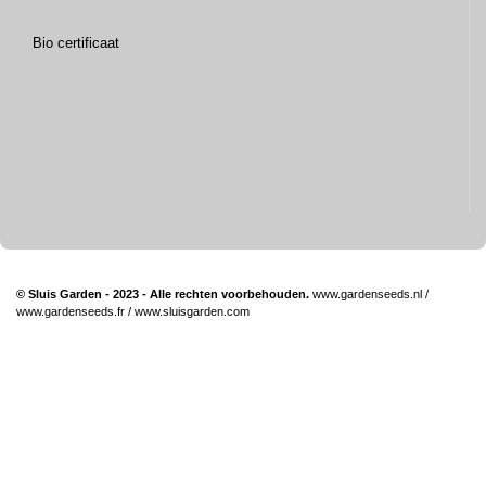
Bio certificaat
© Sluis Garden - 2023 - Alle rechten voorbehouden.
www.gardenseeds.nl
/
www.gardenseeds.fr
/
www.sluisgarden.com