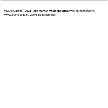
© Sluis Garden - 2023 - Alle rechten voorbehouden.
www.gardenseeds.nl
/
www.gardenseeds.fr
/
www.sluisgarden.com