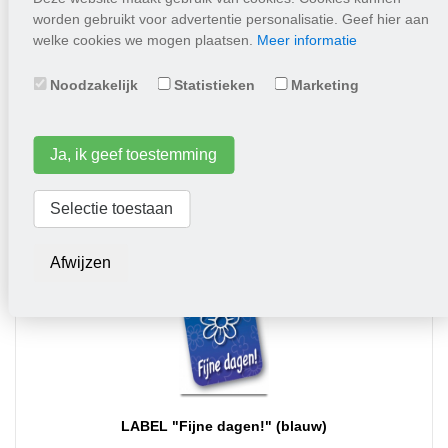
worden gebruikt voor advertentie personalisatie. Geef hier aan
welke cookies we mogen plaatsen.
Meer informatie
Terracotta showdoos Vergeet-me-niet 60 stuks
Noodzakelijk
Statistieken
Marketing
89,50
Ja, ik geef toestemming
Plaats in winkelwagen
Selectie toestaan
Afwijzen
LABEL "Fijne dagen!" (blauw)