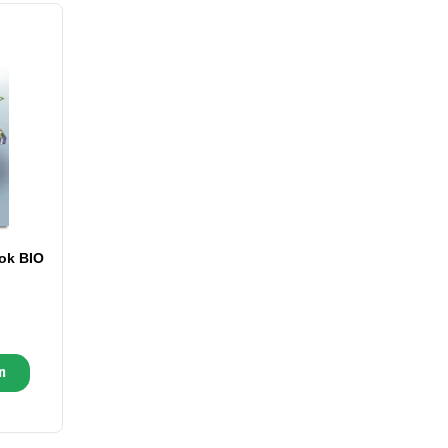
ook BIO
n