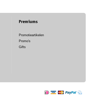
Premiums
Promotieartikelen
Promo's
Gifts