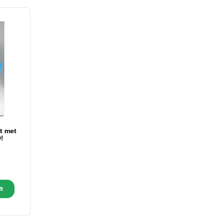
t met
!
n