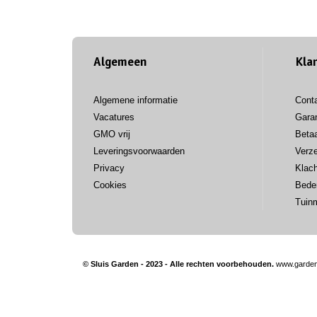
Algemeen
Kla
Algemene informatie
Cont
Vacatures
Garan
GMO vrij
Beta
Leveringsvoorwaarden
Verz
Privacy
Klac
Cookies
Bede
Tuin
© Sluis Garden - 2023 - Alle rechten voorbehouden.
www.garden