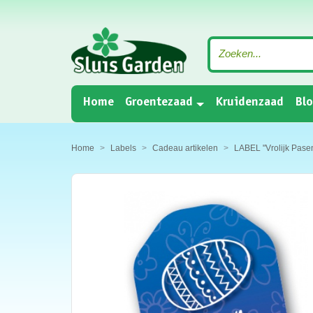
(current)
Home
Groentezaad
Kruidenzaad
Bl
Home
Labels
Cadeau artikelen
LABEL "Vrolijk Pasen