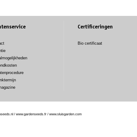
ntenservice
Certificeringen
act
Bio certificaat
tie
almogelijkheden
endkosten
htenprocedure
nktermijn
magazine
seeds.nl
/
www.gardenseeds.fr
/
www.sluisgarden.com