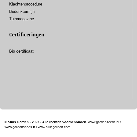
Klachtenprocedure
Bedenktermijn
Tuinmagazine
Certificeringen
Bio certificaat
© Sluis Garden - 2023 - Alle rechten voorbehouden.
www.gardenseeds.nl
/
www.gardenseeds.fr
/
www.sluisgarden.com