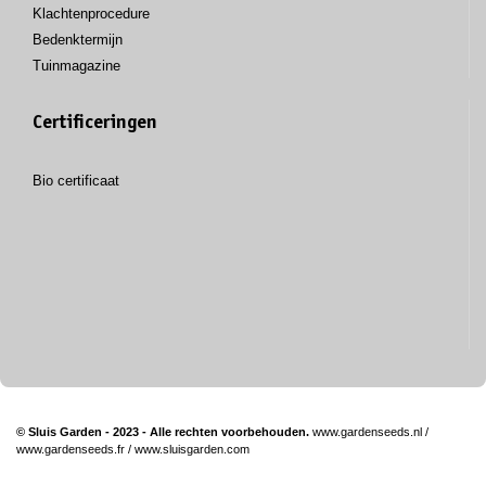
Klachtenprocedure
Bedenktermijn
Tuinmagazine
Certificeringen
Bio certificaat
© Sluis Garden - 2023 - Alle rechten voorbehouden.
www.gardenseeds.nl
/
www.gardenseeds.fr
/
www.sluisgarden.com