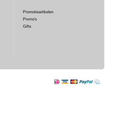
Promotieartikelen
Promo's
Gifts