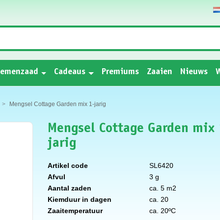
oemenzaad
Cadeaus
Premiums
Zaaien
Nieuws
W
Mengsel Cottage Garden mix 1-jarig
Mengsel Cottage Garden mix 
jarig
Artikel code
SL6420
Afvul
3 g
Aantal zaden
ca. 5 m2
Kiemduur in dagen
ca. 20
Zaaitemperatuur
ca. 20ºC