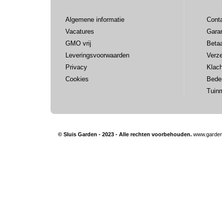
Algemene informatie
Cont
Vacatures
Garan
GMO vrij
Beta
Leveringsvoorwaarden
Verz
Privacy
Klac
Cookies
Bede
Tuin
© Sluis Garden - 2023 - Alle rechten voorbehouden.
www.garden