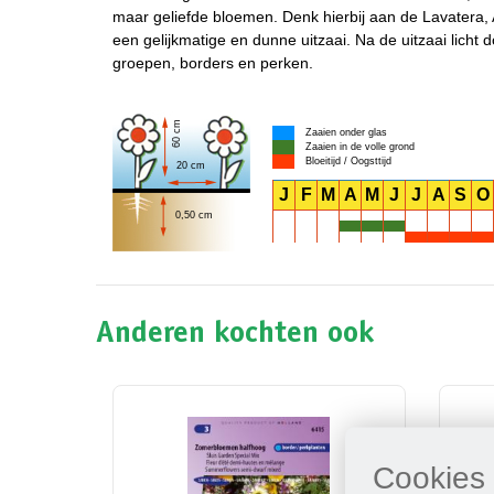
maar geliefde bloemen. Denk hierbij aan de Lavatera
een gelijkmatige en dunne uitzaai. Na de uitzaai licht d
groepen, borders en perken.
60 cm
Zaaien onder glas
Zaaien in de volle grond
Bloeitijd / Oogsttijd
20 cm
J
F
M
A
M
J
J
A
S
O
0,50 cm
Anderen kochten ook
Cookies