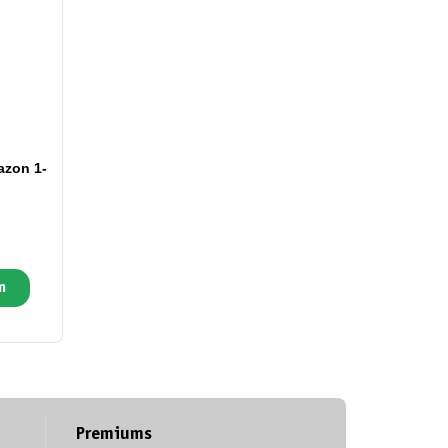
azon 1-
n
Premiums