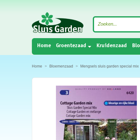
(current)
Home
Groentezaad
Kruidenzaad
Bl
Home
Bloemenzaad
Mengsels sluis garden special mix