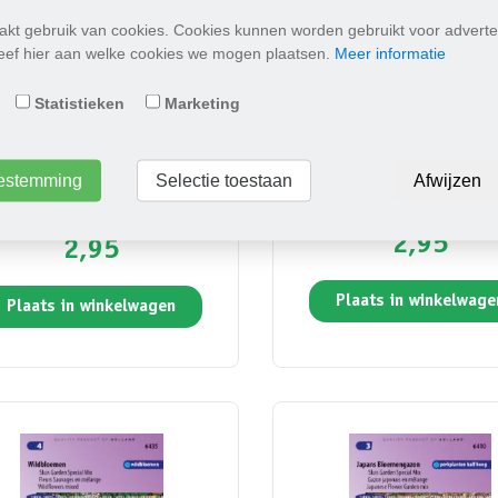
kt gebruik van cookies. Cookies kunnen worden gebruikt voor adverte
Geef hier aan welke cookies we mogen plaatsen.
Meer informatie
Statistieken
Marketing
sel Vlinderbloemen Speciaal
Mengsel Snijbloemen 1-j
toestemming
Selectie toestaan
Afwijzen
mix
2,95
2,95
Plaats in winkelwage
Plaats in winkelwagen