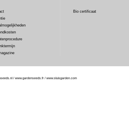
act
Bio certificaat
tie
almogelijkheden
endkosten
htenprocedure
nktermijn
magazine
seeds.nl
/
www.gardenseeds.fr
/
www.sluisgarden.com