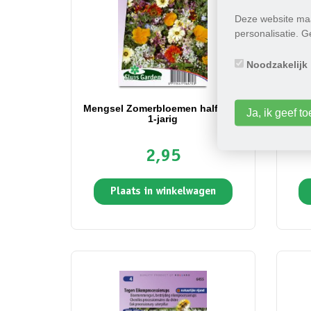
Deze website maa
personalisatie. 
Noodzakelijk
Mengsel Zomerbloemen halfhoog
Meng
Ja, ik geef 
1-jarig
2,95
Plaats in winkelwagen