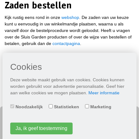
Zaden bestellen
Kijk rustig eens rond in onze
webshop
. De zaden van uw keuze
kunt u eenvoudig in uw winkelmandje plaatsen, waarna u als
vanzelf door de bestelprocedure wordt geloodst. Heeft u vragen
over de Sluis Garden producten of over de wijze van bestellen of
betalen, gebruik dan de
contactpagina
.
U kunt bij ons alle soorten
zaden
ko
pen
:
groentezaden
,
kruidenzaden
en
bloemzaden
Cookies
Deze website maakt gebruik van cookies. Cookies kunnen
worden gebruikt voor advertentie personalisatie. Geef hier
aan welke cookies we mogen plaatsen.
Meer informatie
Noodzakelijk
Statistieken
Marketing
Algemeen
Ja, ik geef toestemming
Algemene informatie