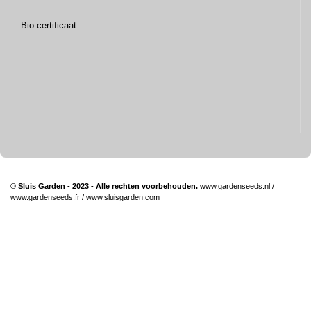
Bio certificaat
© Sluis Garden - 2023 - Alle rechten voorbehouden.
www.gardenseeds.nl
/
www.gardenseeds.fr
/
www.sluisgarden.com